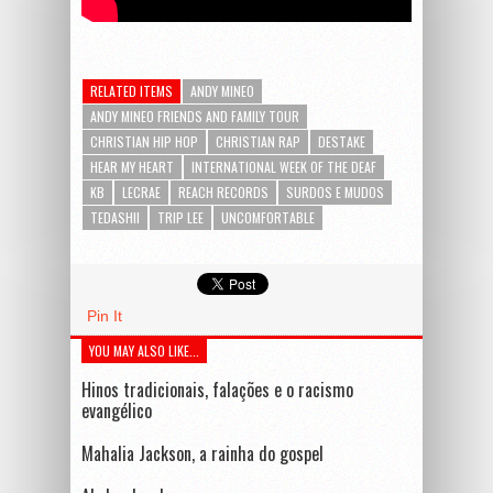
RELATED ITEMS
ANDY MINEO
ANDY MINEO FRIENDS AND FAMILY TOUR
CHRISTIAN HIP HOP
CHRISTIAN RAP
DESTAKE
HEAR MY HEART
INTERNATIONAL WEEK OF THE DEAF
KB
LECRAE
REACH RECORDS
SURDOS E MUDOS
TEDASHII
TRIP LEE
UNCOMFORTABLE
Pin It
YOU MAY ALSO LIKE...
Hinos tradicionais, falações e o racismo
evangélico
Mahalia Jackson, a rainha do gospel